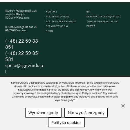
Studium Praktycznej Nauki
KONTAKT
BIP
Języków Obcych
POLITYKA COOKIES
DEKLARACJA DOSTĘPNOŚCI
SGGW w Warszawie
POLITYKA PRYWATNOŚCI
ZGŁOSZENIA NARUSZEŃ
SERWISÓW SGGW
PRAWA
ul. Ciszewskiego 10, bud. 28
02-786 Warszawa
RODO
(+48) 22 59 33
851
(+48) 22 59 35
531
spnjo@sggw.edu.p
l
Szkoła Główna Gospodarstwa Wiejskiego w Warszawie informuje, że na swoich stronach www
stosuje pliki cookies (tzw. ciasteczka), w tym pliki funkcjonalne, analityczne i reklamowe.
Szczegółowe informacje na temat przetwarzania danych użytkowników serwisu i
wykorzystywanych technologii śledzących dostępne są w „Polityce cookies”. Aby zmienić
© 1816–2026 SGGW — ALL RIGHTS RESERVED
ustawienia skorzystaj z ustawień swojej przeglądarki, aby wyłączyć pliki cookies kliknij \"Nie
wyrażam zgody\".
Wyrażam zgodę
Nie wyrażam zgody
Polityka cookies