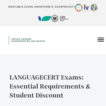
IRK
SYLABUS SGGW
E-HMS
INTRANET
E-SGGW
PROJEKTY
SZKOŁA GŁÓWNA
GOSPODARSTWA WIEJSKIEGO
LANGUAGECERT Exams:
Essential Requirements &
Student Discount