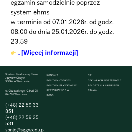
egzamin samodzielnie poprzez
system ehms
w terminie od 07.01.2026r. od godz.
08:00 do dnia 25.01.2026r. do godz.
23.59
[Więcej informacji]
Studium Praktycznej Nauki
KONTAKT
BIP
Języków Obcych
POLITYKA COOKIES
DEKLARACJA DOSTĘPNOŚCI
SGGW w Warszawie
POLITYKA PRYWATNOŚCI
ZGŁOSZENIA NARUSZEŃ
SERWISÓW SGGW
PRAWA
ul. Ciszewskiego 10, bud. 28
02-786 Warszawa
RODO
(+48) 22 59 33
851
(+48) 22 59 35
531
spnjo@sggw.edu.p